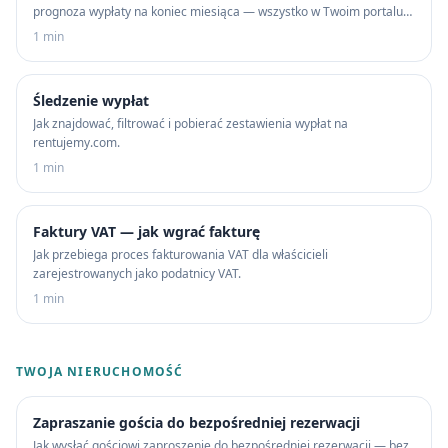
prognoza wypłaty na koniec miesiąca — wszystko w Twoim portalu
właściciela.
1 min
Śledzenie wypłat
Jak znajdować, filtrować i pobierać zestawienia wypłat na
rentujemy.com.
1 min
Faktury VAT — jak wgrać fakturę
Jak przebiega proces fakturowania VAT dla właścicieli
zarejestrowanych jako podatnicy VAT.
1 min
TWOJA NIERUCHOMOŚĆ
Zapraszanie gościa do bezpośredniej rezerwacji
Jak wysłać gościowi zaproszenie do bezpośredniej rezerwacji — bez