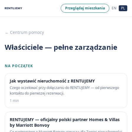
Przeglądaj mieszkania
EN
PL
← Centrum pomocy
Właściciele — pełne zarządzanie
NA POCZĄTEK
Jak wystawić nieruchomość z RENTUJEMY
Czego oczekiwać przy dołączaniu do RENTUJEMY — od pierwszego
kontaktu do pierwszej rezerwacji.
1 min
RENTUJEMY — oficjalny polski partner Homes & Villas
by Marriott Bonvoy
Co partnerstwo z Marriott Bonvoy oznacza dla Twojej nieruchomości