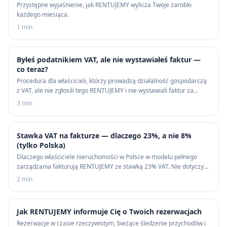
Przystępne wyjaśnienie, jak RENTUJEMY wylicza Twoje zarobki
każdego miesiąca.
1 min
Byłeś podatnikiem VAT, ale nie wystawiałeś faktur —
co teraz?
Procedura dla właścicieli, którzy prowadzą działalność gospodarczą
z VAT, ale nie zgłosili tego RENTUJEMY i nie wystawiali faktur za
wynajem.
3 min
Stawka VAT na fakturze — dlaczego 23%, a nie 8%
(tylko Polska)
Dlaczego właściciele nieruchomości w Polsce w modelu pełnego
zarządzania fakturują RENTUJEMY ze stawką 23% VAT. Nie dotyczy
nieruchomości w Dubaju.
2 min
Jak RENTUJEMY informuje Cię o Twoich rezerwacjach
Rezerwacje w czasie rzeczywistym, bieżące śledzenie przychodów i